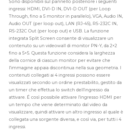
Sono disponibili sul pannello posteriore i seguenti
ingressi: HDMI, DVI-D IN, DVI-D OUT (per Loop
Through, fino a 5 monitor in parallelo), VGA, Audio IN,
Audio OUT (per loop out), LAN (RJ-45), RS-232C IN,
RS-232C Out (per loop out) e USB. La funzione
integrata Split Screen consente di visualizzare un
contenuto su un videowall di monitor PN-Y, da 2×2
fino a 5×5. Questa funzione considera la larghezza
della cornice di ciascun monitor per evitare che
l’immagine appaia discontinua nella sua geometria. I
contenuti collegati ai 4 ingressi possono essere
visualizzati secondo un ordine prestabilito, gestito da
un timer che effettua lo switch dell’ingresso da
attivare. É così possibile attivare l’ingresso HDMI per
un tempo che viene determinato dal video da
visualizzare, quindi attivare un altro ingresso al quale è
collegata una sorgente diversa, e così via, per tutti i 4
ingressi.