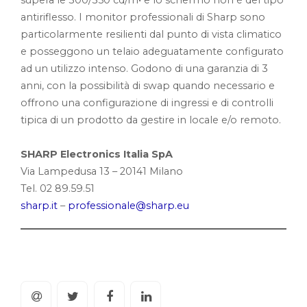
supera le 300/350 cd/m• e lo schermo non è del tipo
antiriflesso. I monitor professionali di Sharp sono
particolarmente resilienti dal punto di vista climatico
e posseggono un telaio adeguatamente configurato
ad un utilizzo intenso. Godono di una garanzia di 3
anni, con la possibilità di swap quando necessario e
offrono una configurazione di ingressi e di controlli
tipica di un prodotto da gestire in locale e/o remoto.
SHARP Electronics Italia SpA
Via Lampedusa 13 – 20141 Milano
Tel. 02 89.59.51
sharp.it
–
professionale@sharp.eu