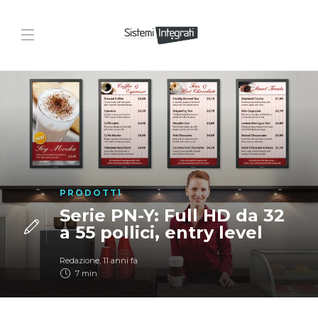
PRODOTTI
Serie PN-Y: Full HD da 32
a 55 pollici, entry level
Redazione
,
11 anni fa
7 min