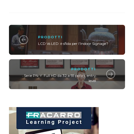
PRODOTTI
LCD Vs LED: è sfida per l’Indoor Signage?
PRODOTTI
Serie PN-Y: Full HD da 32 a 55 pollici, entry
level