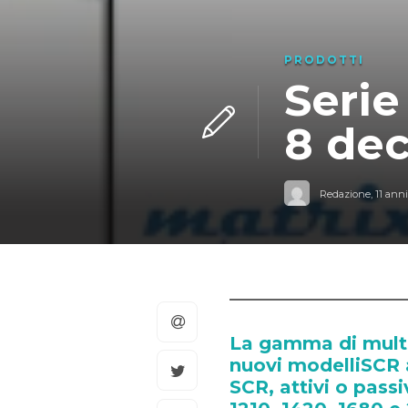
PRODOTTI
Serie
8 de
Redazione
,
11 anni
La gamma di mult
nuovi modelliSCR a
SCR, attivi o pass