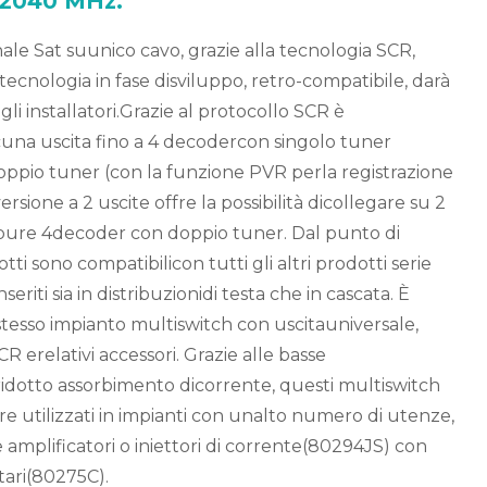
e 2040 MHz.
ale Sat suunico cavo, grazie alla tecnologia SCR,
tecnologia in fase disviluppo, retro-compatibile, darà
gli installatori.Grazie al protocollo SCR è
scuna uscita fino a 4 decodercon singolo tuner
pio tuner (con la funzione PVR perla registrazione
ersione a 2 uscite offre la possibilità dicollegare su 2
ppure 4decoder con doppio tuner. Dal punto di
tti sono compatibilicon tutti gli altri prodotti serie
eriti sia in distribuzionidi testa che in cascata. È
 stesso impianto multiswitch con uscitauniversale,
R erelativi accessori. Grazie alle basse
 ridotto assorbimento dicorrente, questi multiswitch
re utilizzati in impianti con unalto numero di utenze,
e amplificatori o iniettori di corrente(80294JS) con
ari(80275C).