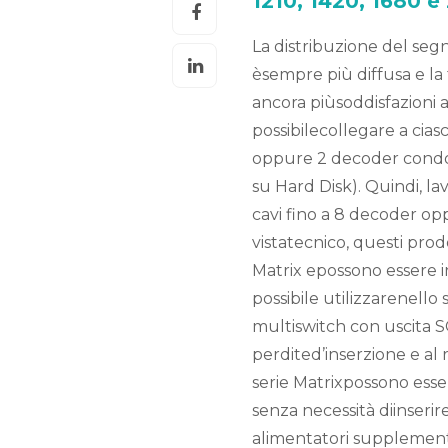
1210, 1420, 1680 
La distribuzione del segn
èsempre più diffusa e la 
ancora piùsoddisfazioni a
possibilecollegare a cia
oppure 2 decoder condop
su Hard Disk). Quindi, lav
cavi fino a 8 decoder o
vistatecnico, questi prodo
Matrix epossono essere ins
possibile utilizzarenello
multiswitch con uscita SC
perdited’inserzione e al
serie Matrixpossono esse
senza necessità diinserir
alimentatori supplement