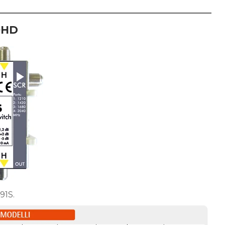
0HD
91S.