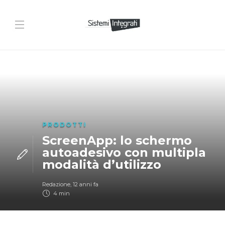
PRODOTTI
ScreenApp: lo schermo
autoadesivo con multipla
modalità d’utilizzo
Redazione
,
12 anni fa
4 min