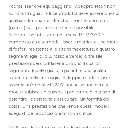
I corpi laser che equipaggiano i videoproiettori non
sono tutti uguali: la luce prodotta deve essere priva di
qualsiasi dominante, affinché l’insieme dei colori
(gamut) sia il più ampio e fedele possibile.
Il corpo laser utilizzato nella serie PT-RZ970 è
composto da due moduli laser a matrice e una ruota
di fosfori, resistente alle alte temperature, a quattro
segmenti (giallo, blu, rosso e verde): oltre alle
prestazioni dei diodi laser è proprio il quarto
segmento (quello giallo) a garantire una qualità
superiore delle immagini. Il doppio modulo laser
assicura un’operatività 24/7; anche se uno dei due
moduli subisce un guasto, il proiettore è in grado di
garantire l’operatività e assicurare l’uniformità dei
colori. Una prestazione che rende questi modelli
adeguati per applicazioni mission critical.
L’efficacia del sistema di raffreddamento è tale da