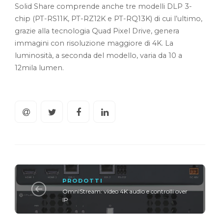
Solid Share comprende anche tre modelli DLP 3-
chip (PT-RS11K, PT-RZ12K e PT-RQ13K) di cui l’ultimo,
grazie alla tecnologia Quad Pixel Drive, genera
immagini con risoluzione maggiore di 4K. La
luminosità, a seconda del modello, varia da 10 a
12mila lumen.
PRODOTTI
OmniStream: video 4K audio e controlli over
IP