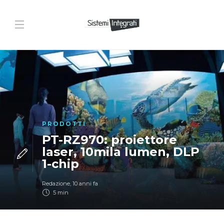
PRODOTTI
PT-RZ970: proiettore
laser, 10mila lumen, DLP
1-chip
Redazione
,
10 anni fa
5 min