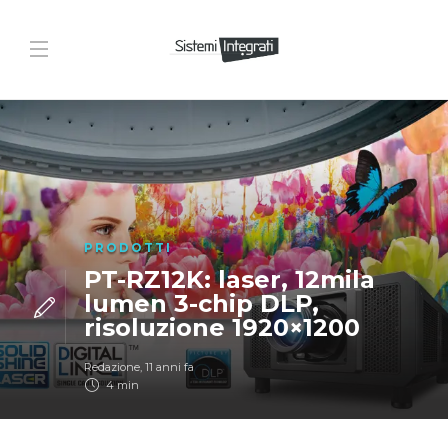
PRODOTTI
PT-RZ12K: laser, 12mila
lumen 3-chip DLP,
risoluzione 1920×1200
Redazione
,
11 anni fa
4 min