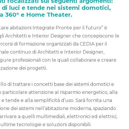
ti focalizzati sui seguenti argomenti:
 di luci e tende nei sistemi domotici,
a 360° e Home Theater.
tare abitazioni Integrate Pronte per il futuro” è
li Architetti e Interior Designer che concepiscono le
percorsi di formazione organizzati da CEDIA per il
ale continuo di Architetti e Interior Designer,
figure professionali con le quali collaborare e creare
zzazione dei progetti.
lo di trattare i concetti base dei sistemi domotici e
n particolare attenzione al risparmio energetico, alla
 e tende e alla semplificità d’uso. Sarà fornita una
ione dei sistemi nell’abitazione moderna, spaziando
arrivare a quelli multimediali, elettronici ed elettrici,
ultime tecnologie e soluzioni disponibili.