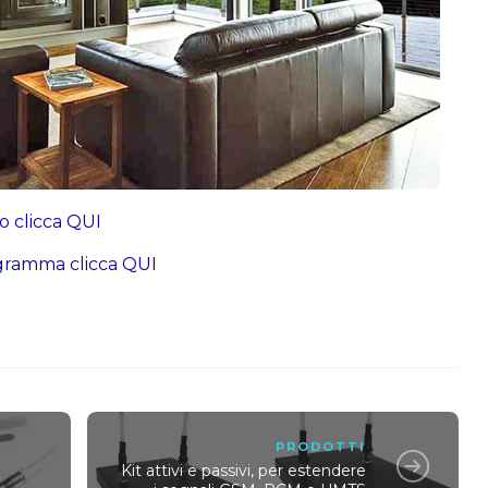
so clicca QUI
ogramma clicca QUI
PRODOTTI
Kit attivi e passivi, per estendere