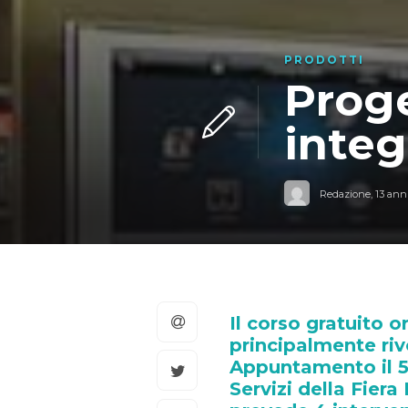
PRODOTTI
Proge
integ
Redazione
,
13 anni
Il corso gratuito
principalmente rivo
Appuntamento il 5 
Servizi della Fier