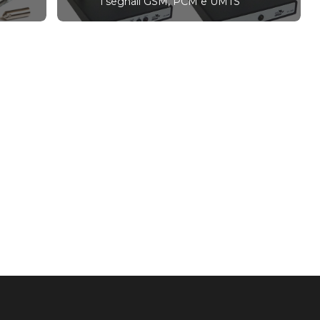
i segnali GSM, PCM e UMTS