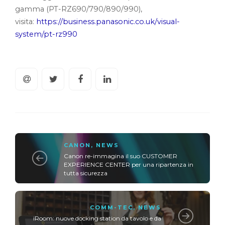
gamma (PT-RZ690/790/890/990),
visita:
https://business.panasonic.co.uk/visual-
system/pt-rz990
CANON
,
NEWS
Canon re-immagina il suo CUSTOMER
EXPERIENCE CENTER per una ripartenza in
tutta sicurezza
COMM-TEC
,
NEWS
iRoom: nuove docking station da tavolo e da