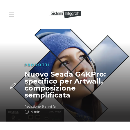
PRODOTTI
Nuovo Seada G4KPro:
specifico per Artwall,
composizione
semplificata
Redazione
,
9 anni fa
4 min