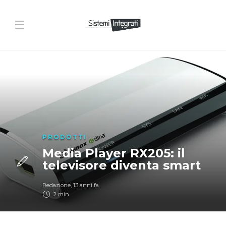
PRODOTTI
Media Player RX205: il
televisore diventa smart
Redazione
,
13 anni fa
2 min