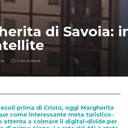
erita di Savoia: i
tellite
 fa
5 min
di lettura
secoli prima di Cristo, oggi Margherita
ngue come interessante meta turistico-
o attenta a colmare il digital-divide per