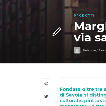
PRODOTTI
Margh
via sa
Redazione
,
13 anni
Fondata oltre tre 
di Savoia si disti
culturale, piuttost