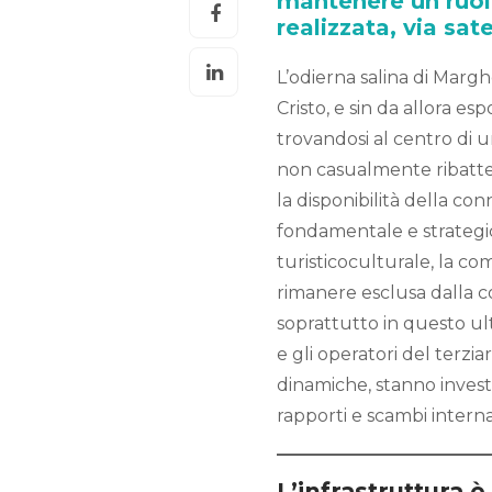
mantenere un ruol
realizzata, via satel
L’odierna salina di Marghe
Cristo, e sin da allora esp
trovandosi al centro di u
non casualmente ribatte
la disponibilità della c
fondamentale e strategico
turisticoculturale, la c
rimanere esclusa dalla co
soprattutto in questo ult
e gli operatori del terzi
dinamiche, stanno investe
rapporti e scambi interna
L’infrastruttura è