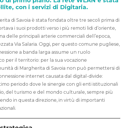
o di primo piano. La rete WLAN è stata
lite, con i servizi di Digitaria.
rita di Savoia è stata fondata oltre tre secoli prima di
ortava i suoi prodotti verso i più remoti lidi d’oriente,
na delle principali arterie commerciali dell’epoca,
zzata Via Salaria. Oggi, per questo comune pugliese,
onnessione a banda larga assume un ruolo
 per il territorio: per la sua vocazione
omunità di Margherita di Savoia non può permettersi di
nnessione internet causata dal digital-divide:
imo periodo dove le sinergie con gli enti istituzionali
ario, del turismo e del mondo culturale, sempre più
ndo in questa direzione, in virtù di importanti
zionali.
 strategica