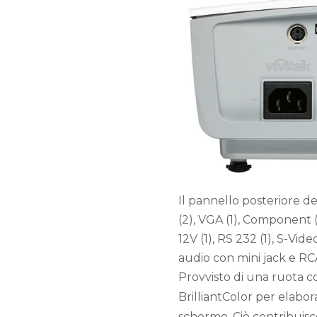
Il pannello posteriore de
(2), VGA (1), Component (
12V (1), RS 232 (1), S-Vide
audio con mini jack e RC
Provvisto di una ruota co
BrilliantColor per elabor
schermo. Ciò contribuisce