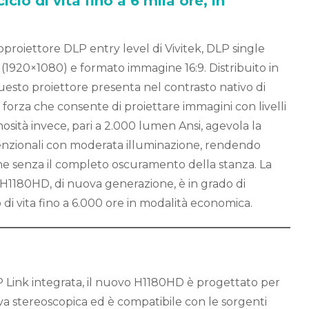
clo di vita fino a 6 mila ore, in
proiettore DLP entry level di Vivitek, DLP single
 (1920×1080) e formato immagine 16:9. Distribuito in
esto proiettore presenta nel contrasto nativo di
i forza che consente di proiettare immagini con livelli
nosità invece, pari a 2.000 lumen Ansi, agevola la
venzionali con moderata illuminazione, rendendo
he senza il completo oscuramento della stanza. La
’ H1180HD, di nuova generazione, è in grado di
o di vita fino a 6.000 ore in modalità economica.
 Link integrata, il nuovo H1180HD è progettato per
iva stereoscopica ed è compatibile con le sorgenti