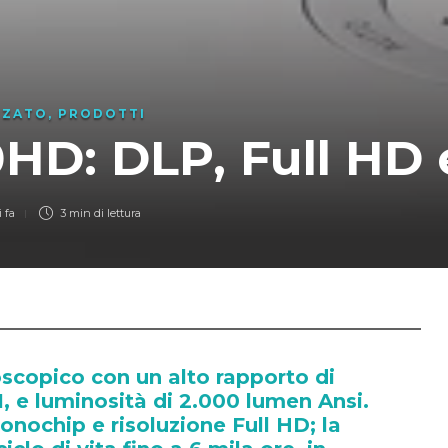
ZZATO
,
PRODOTTI
HD: DLP, Full HD 
 fa
3 min
di lettura
scopico con un alto rapporto di
1, e luminosità di 2.000 lumen Ansi.
nochip e risoluzione Full HD; la