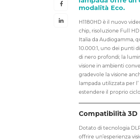
lampada offre un ci
modalità Eco.
H1180HD è il nuovo video
chip, risoluzione Full HD
Italia da Audiogamma, qu
10.000:1, uno dei punti d
di nero profondi; la lumi
visione in ambienti con
gradevole la visione anc
lampada utilizzata per l
estendere il proprio cicl
Compatibilità 3D
Dotato di tecnologia DLP
offrire un’esperienza vis