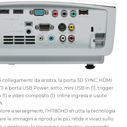
i collegamenti: da sinistra, la porta 3D SYNC, HDMI
1) e porta USB Power; sotto, mini USB in (1), trigger
o (1) e video composito (1). Infine ingressi e uscite
A
lore a sei segmenti, l’H1180HD sfrutta la tecnologia
are le immagini e riprodurle più nitide e vivaci sullo
 a migliorare la precisione cromatica, ravvivando