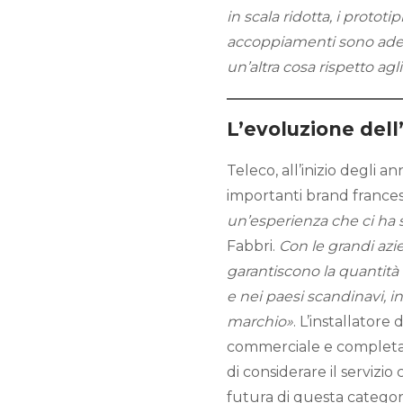
in scala ridotta, i protot
accoppiamenti sono adegua
un’altra cosa rispetto ag
L’evoluzione dell’
Teleco, all’inizio degli a
importanti brand france
un’esperienza che ci ha s
Fabbri.
Con le grandi azie
garantiscono la quantità d
e nei paesi scandinavi, 
marchio»
. L’installator
commerciale e completar
di considerare il serviz
futura di questa categor