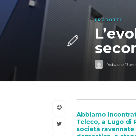
PRODOTTI
L’evo
seco
Redazione
,
13 anni
Abbiamo incontrato
Teleco, a Lugo di 
società ravennate