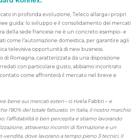
dard Konnex.
ato in profonda evoluzione, Teleco allarga i propri
nee guida: lo sviluppo e il consolidamento dei mercati
ura della sede francese ne è un concreto esempio- e
ati come l’automazione domestica, per garantire agli
stica televisiva opportunità di new business.
o di Romagna, caratterizzata da una disposizione
arredati con particolare gusto, abbiamo incontrato
ccontato come affronterà il mercato nel breve e
re bene sui mercati esteri
– ci rivela Fabbri –
e
e l’80% del totale fatturato. In Italia, il nostro marchio
o: l’affidabilità è ben percepita e stiamo lavorando
izzazione, attraverso incontri di formazione e un
st-vendita, dove lavorano a tempo pieno 3 tecnici. Il