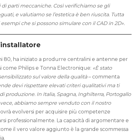
ipi di parti meccaniche. Così verifichiamo se gli
ti, e valutiamo se l’estetica è ben riuscita. Tutta
li esempi che si possono simulare con il CAD in 2D».
installatore
nni 80, ha iniziato a produrre centralini e antenne per
si come Philips e Tonna Electronique:
«È stato
ensibilizzato sul valore della qualità
– commenta
nde devi rispettare elevati criteri qualitativi ma ti
i produzione. In Italia, Spagna, Inghilterra, Portogallo
invece, abbiamo sempre venduto con il nostro
e dovrà evolversi per acquisire più competenze
si professionalmente. La capacità di argomentare e
io come il vero valore aggiunto è la grande scommessa
ia.