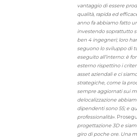
vantaggio di essere produ
qualità, rapida ed effica
anno fa abbiamo fatto un
investendo soprattutto s
ben 4 ingegneri; loro h
seguono lo sviluppo di tut
eseguito all’interno: è f
esterno rispettino i crite
asset aziendali e ci siamo 
strategiche, come la pro
sempre aggiornati sui ma
delocalizzazione abbiam
dipendenti sono 55; e qu
professionalità»
. Proseg
progettazione 3D e siamo
giro di poche ore. Una m