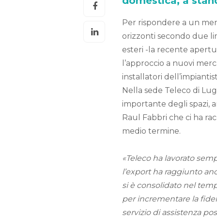
domestica, a stan
Per rispondere a un merc
orizzonti secondo due li
esteri -la recente apert
l’approccio a nuovi merc
installatori dell’impianti
Nella sede Teleco di Lug
importante degli spazi, 
Raul Fabbri che ci ha ra
medio termine.
«Teleco ha lavorato semp
l’export ha raggiunto anch
si è consolidato nel temp
per incrementare la fidel
servizio di assistenza po