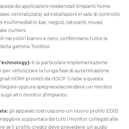
spazia da applicazioni residenziali (impianti home
deo centralizzata) ad installazioni in sale di controllo
 multimediali in bar, negozi, ristoranti, musei,
ale riunioni.
bili nei colori bianco e nero, confermano tutte le
li della gamma Toolbox:
Technology):
è la particolare implementazione
 per velocizzare la lunga fase di autenticazione
gnali HDMI protetti da HDCP. Grazie a questa
collegare oppure spegnere/accendere un monitor
 sugli altri monitor d’impianto.
ta:
gli apparati costruiscono un nuovo profilo EDID
maggiore supportata da tutti i monitor collegati alle
iere se il profilo creato deve prevedere un audio