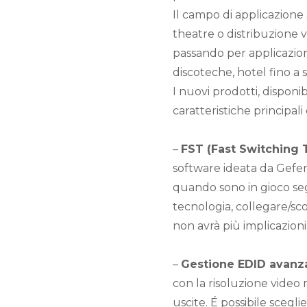
Il campo di applicazione 
theatre o distribuzione vi
passando per applicazioni
discoteche, hotel fino a s
I nuovi prodotti, disponi
caratteristiche principa
–
FST (Fast Switching 
software ideata da Gefen
quando sono in gioco se
tecnologia, collegare/s
non avrà più implicazioni
–
Gestione EDID avanza
con la risoluzione video 
uscite. É possibile scegl