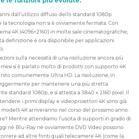
e le funzioni più evolute.
nni dall’utilizzo diffuso dello standard 1080p
e la tecnologia non si è ovviamente fermata. Con
inema 4K (4096×2160) in molte sale cinematografiche,
ta definizione è ora disponibile per applicazioni
i.
iezioni sulla necessità di una risoluzione ancora più
mi mesi si è parlato molto di prodotti con supporto 4K
inito comunemente Ultra HD. La risoluzione, in
leggermente per mantenere una più stretta
te standard 1080p, e si attesta a 3840 x 2160 pixel. Il
tendere: i primi display e videoproiettori 4K sono già
ri modelli 4K arriveranno nel corso del prossimo anno.
are? Mentre attendiamo l’uscita di supporti in grado di
oggi nè Blu-Ray nè ovviamente DVD Video possono
ricorrere ad altre fonti quali telecamere 4K (come la