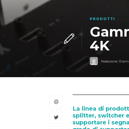
PRODOTTI
Gamm
4K
Redazione
,
13 anni
La linea di prodo
splitter, switcher 
supportare i segna