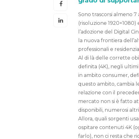
grado di supportar
Sono trascorsi almeno 7 a
(risoluzione 1920×1080) 
l’adozione del Digital C
la nuova frontiera dell’al
professionali e residenzial
Al di là delle corrette ob
definita (4K), negli ulti
in ambito consumer, def
questo ambito, cambia 
relazione con il preceden
mercato non si è fatto at
disponibili, numerosi alt
Allora, quali sorgenti us
ospitare contenuti 4K (
farlo), non ci resta che 