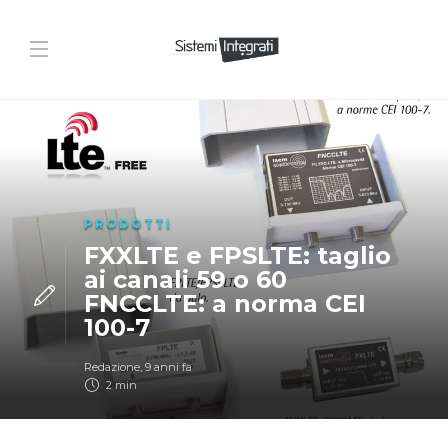
PRODOTTI
FXXLTE e FPSLTE: taglio
ai canali 59 o 60
FNCCLTE: a norma CEI
100-7
Redazione
,
9 anni fa
2 min