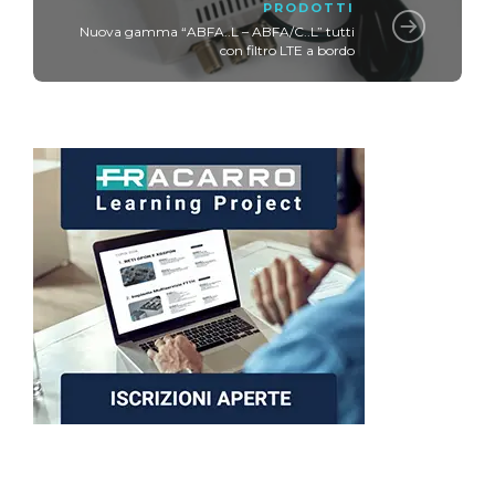
PRODOTTI
Nuova gamma “ABFA..L – ABFA/C..L” tutti
con filtro LTE a bordo