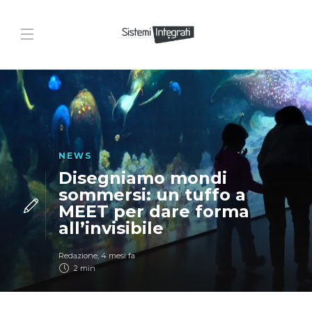
NEWS
Disegniamo mondi
sommersi: un tuffo a
MEET per dare forma
all’invisibile
Redazione
,
4 mesi fa
2 min