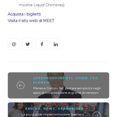
mostra Liquid Chimeras).
Acquista i biglietti
Visita il sito web di MEET
APPROFONDIMENTI
,
COMM-TEC
,
PLENEO
Pleneo e Comm-Tec: portare semplicità negli
spazi di collaborazione di grandi dimensioni
EXHIBO
,
NEWS
,
SENNHEISER
La più grande implementazione Spectera