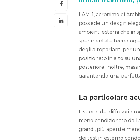
litorali marittimi, 
L’AM-1, acronimo di Arch
possiede un design elegan
ambienti esterni che in s
sperimentate tecnologie 
degli altoparlanti per u
posizionato in alto su un
posteriore, inoltre, mass
garantendo una perfetta 
La particolare ac
Il suono dei diffusori pr
meno condizionato dall’a
grandi, più aperti e meno
dei test in esterno condo