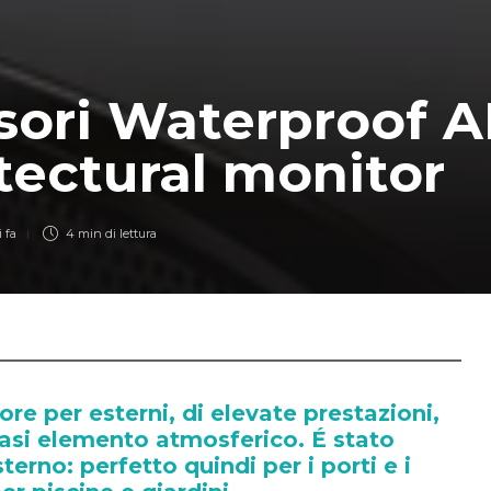
sori Waterproof A
tectural monitor
 fa
4 min
di lettura
ore per esterni, di elevate prestazioni,
iasi elemento atmosferico. É stato
terno: perfetto quindi per i porti e i