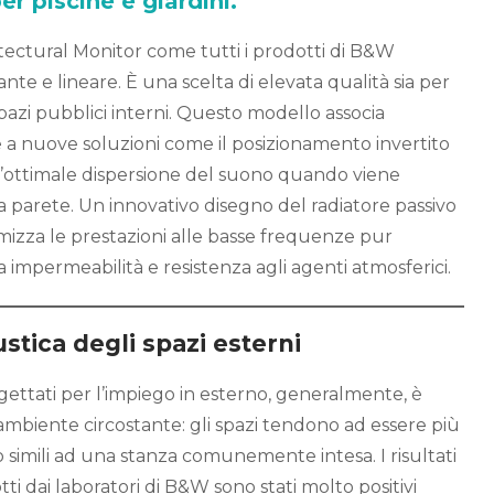
per piscine e giardini.
itectural Monitor come tutti i prodotti di B&W
te e lineare. È una scelta di elevata qualità sia per
pazi pubblici interni. Questo modello associa
a nuove soluzioni come il posizionamento invertito
n’ottimale dispersione del suono quando viene
a parete. Un innovativo disegno del radiatore passivo
imizza le prestazioni alle basse frequenze pur
impermeabilità e resistenza agli agenti atmosferici.
ustica degli spazi esterni
ogettati per l’impiego in esterno, generalmente, è
mbiente circostante: gli spazi tendono ad essere più
 simili ad una stanza comunemente intesa. I risultati
tti dai laboratori di B&W sono stati molto positivi