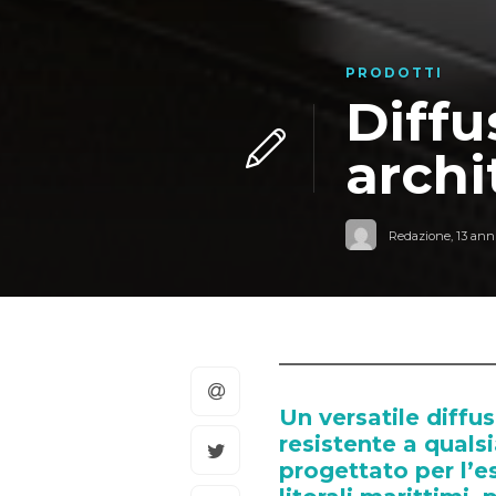
PRODOTTI
Diffu
archi
Redazione
,
13 anni
Un versatile diffus
resistente a quals
progettato per l’es