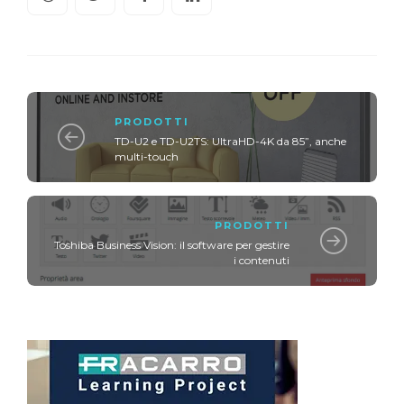
PRODOTTI
TD-U2 e TD-U2TS: UltraHD-4K da 85”, anche
multi-touch
PRODOTTI
Toshiba Business Vision: il software per gestire
i contenuti