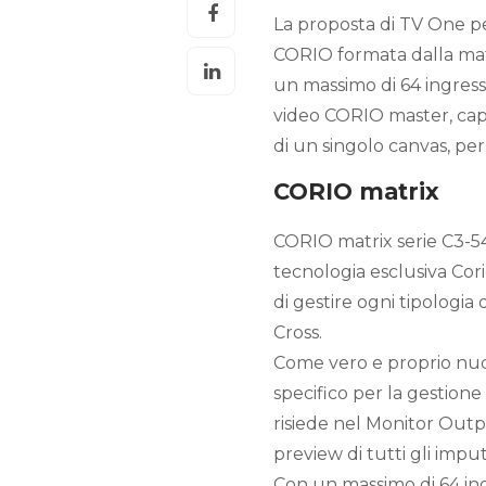
La proposta di TV One pe
CORIO formata dalla mat
un massimo di 64 ingressi
video CORIO master, capac
di un singolo canvas, pe
CORIO matrix
CORIO matrix serie C3-5
tecnologia esclusiva Corio
di gestire ogni tipologia
Cross.
Come vero e proprio nucl
specifico per la gestione
risiede nel Monitor Out
preview di tutti gli imput
Con un massimo di 64 ingr