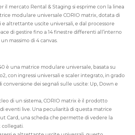
r il mercato Rental & Staging si esprime con la linea
rice modulare universale CORIO matrix, dotata di
 e altrettante uscite universali, e dal processore
e di gestire fino a 14 finestre differenti all’interno
r un massimo di 4 canvas.
40 è una matrice modulare universale, basata su
2, con ingressi universali e scaler integrato, in grado
 di conversione dei segnali sulle uscite: Up, Down e
eo di un sistema, CORIO matrix è il prodotto
 di eventi live. Una peculiarità di questa matrice
put Card, una scheda che permette di vedere la
 collegati.
essi e altrettante uscite universali, questo