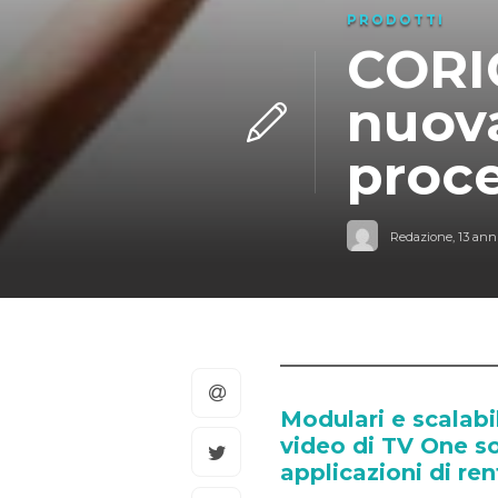
PRODOTTI
CORI
nuov
proce
Redazione
,
13 anni
Modulari e scalabil
video di TV One so
applicazioni di ren