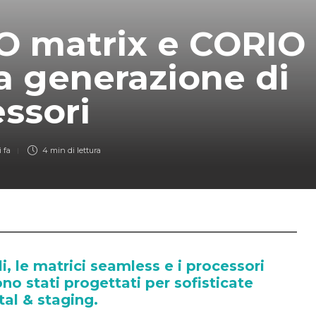
O matrix e CORIO 
a generazione di
ssori
 fa
4 min
di lettura
i, le matrici seamless e i processori
no stati progettati per sofisticate
tal & staging.