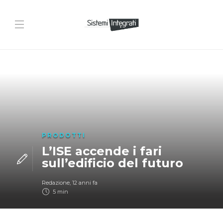
PRODOTTI
L’ISE accende i fari
sull’edificio del futuro
Redazione
,
12 anni fa
5 min