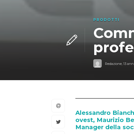
PRODOTTI
Comm
profe
Redazione
,
13 anni
Alessandro Bianch
ovest, Maurizio Be
Manager della soc