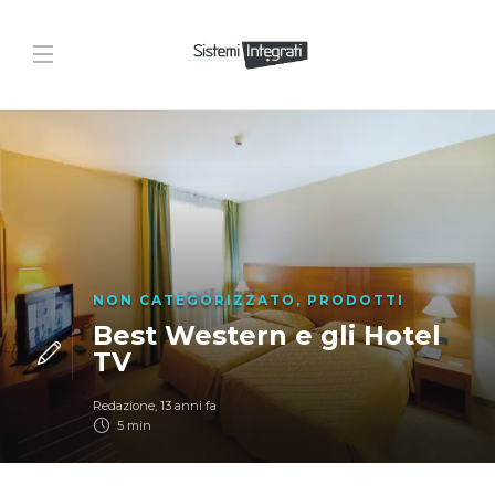
NON CATEGORIZZATO
,
PRODOTTI
Best Western e gli Hotel
TV
Redazione
,
13 anni fa
5 min