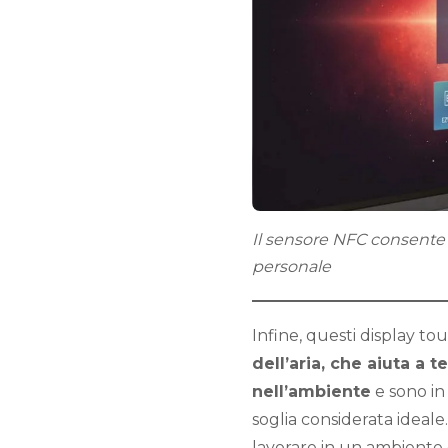
Il sensore NFC consente 
personale
Infine, questi display t
dell’aria, che aiuta a t
nell’ambiente
e sono in
soglia considerata ideale.
lavorare in un ambiente d