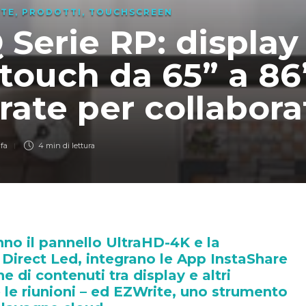
TE
,
PRODOTTI
,
TOUCHSCREEN
Serie RP: display
touch da 65” a 86
rate per collabora
 fa
4 min
di lettura
nno il pannello UltraHD-4K e la
 Direct Led, integrano le App InstaShare
ne di contenuti tra display e altri
e le riunioni – ed EZWrite, uno strumento