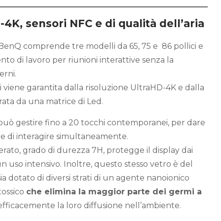
4K, sensori NFC e di qualità dell’aria
 BenQ comprende tre modelli da 65, 75 e 86 pollici e
o di lavoro per riunioni interattive senza la
erni.
 viene garantita dalla risoluzione UltraHD-4K e dalla
ata da una matrice di Led.
 può gestire fino a 20 tocchi contemporanei, per dare
one di interagire simultaneamente.
perato, grado di durezza 7H, protegge il display dai
n uso intensivo. Inoltre, questo stesso vetro è del
ia dotato di diversi strati di un agente nanoionico
tossico
che elimina la maggior parte dei germi a
fficacemente la loro diffusione nell’ambiente.