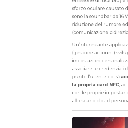
emissione di luce blu) e 
sforzo oculare causato d
sono la soundbar da 16 W 
riduzione del rumore ed 
(comunicazione bidirezio
Un’interessante applica
(gestione account) svilu
impostazioni personalizza
associare le credenziali 
punto l’utente potrà
ac
la propria card NFC
; ad
con le proprie impostazion
allo spazio cloud person