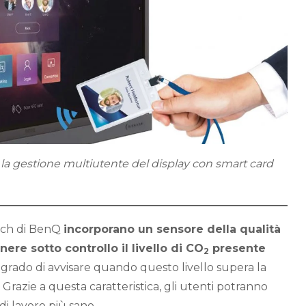
la gestione multiutente del display con smart card
ouch di BenQ
incorporano un sensore della qualità
enere sotto controllo il livello di CO
presente
2
 grado di avvisare quando questo livello supera la
 Grazie a questa caratteristica, gli utenti potranno
i lavoro più sano.