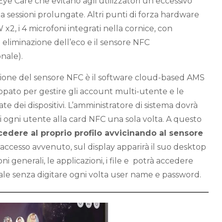
Eye Care che evitano agli utilizzatori un eccessivo
a sessioni prolungate. Altri punti di forza hardware
x2, i 4 microfoni integrati nella cornice, con
eliminazione dell’eco e il sensore NFC
nale).
zione del sensore NFC è il software cloud-based AMS
ppato per gestire gli account multi-utente e le
te dei dispositivi. L’amministratore di sistema dovrà
di ogni utente alla card NFC una sola volta. A questo
cedere al proprio profilo avvicinando al sensore
 accesso avvenuto, sul display apparirà il suo desktop
i generali, le applicazioni, i file e potrà accedere
ale senza digitare ogni volta user name e password.