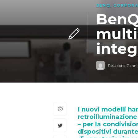
BENQ
,
CORPORA
BenQ 
multi
integ
Redazione
,
7 anni
I nuovi modelli ha
retroilluminazione
– per la condivisio
dispositivi durant