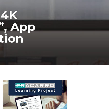
 4K
”, App
tion