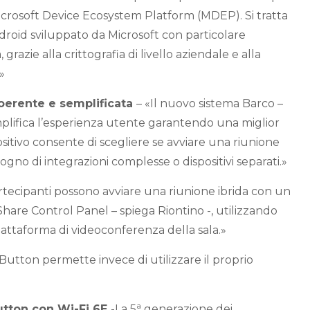
Microsoft Device Ecosystem Platform (MDEP). Si tratta
droid sviluppato da Microsoft con particolare
grazie alla crittografia di livello aziendale e alla
»
coerente e semplificata
– «Il nuovo sistema Barco –
mplifica l’esperienza utente garantendo una miglior
sitivo consente di scegliere se avviare una riunione
no di integrazioni complesse o dispositivi separati.»
artecipanti possono avviare una riunione ibrida con un
Share Control Panel – spiega Riontino -, utilizzando
attaforma di videoconferenza della sala.»
Button permette invece di utilizzare il proprio
a
utton con Wi-Fi 6E
-La 5
generazione dei