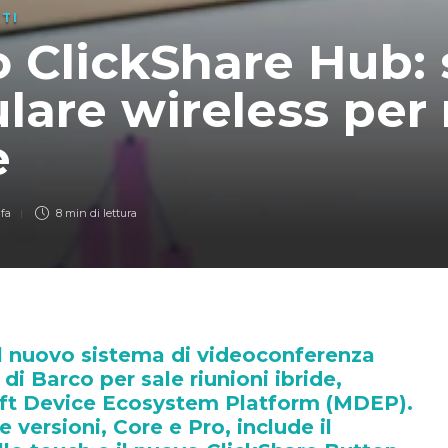
TI
 ClickShare Hub:
are wireless per 
e
 fa
8 min
di lettura
il nuovo sistema di videoconferenza
di Barco per sale riunioni ibride,
ft Device Ecosystem Platform (MDEP).
e versioni, Core e Pro, include il