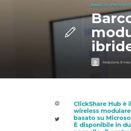
BARCO
,
PRODOT
Barco
modul
ibrid
Redazione
,
8 mesi
ClickShare Hub è 
wireless modulare 
basato su Microso
È disponibile in du