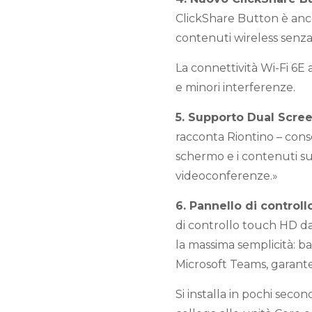
ClickShare Button è anco
contenuti wireless senza 
La connettività Wi-Fi 6E a
e minori interferenze.
5. Supporto Dual Scre
racconta Riontino – conse
schermo e i contenuti su
videoconferenze.»
6. Pannello di controll
di controllo touch HD da 
la massima semplicità: b
Microsoft Teams, garante
Si installa in pochi secon