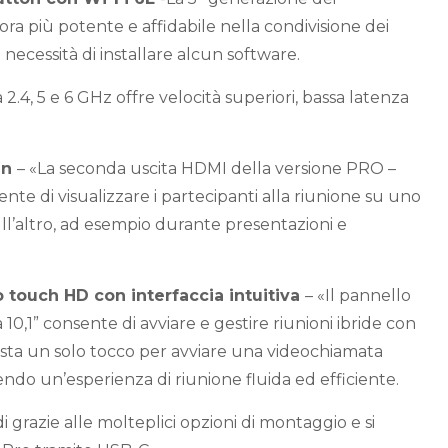
ra più potente e affidabile nella condivisione dei
necessità di installare alcun software.
 2.4, 5 e 6 GHz offre velocità superiori, bassa latenza
en
– «La seconda uscita HDMI della versione PRO –
nte di visualizzare i partecipanti alla riunione su uno
ll’altro, ad esempio durante presentazioni e
o touch HD con interfaccia intuitiva
– «Il pannello
10,1” consente di avviare e gestire riunioni ibride con
asta un solo tocco per avviare una videochiamata
ndo un’esperienza di riunione fluida ed efficiente.
di grazie alle molteplici opzioni di montaggio e si