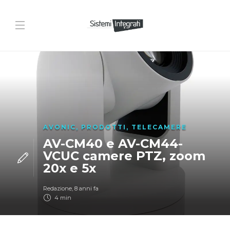
AVONIC
,
PRODOTTI
,
TELECAMERE
AV-CM40 e AV-CM44-
VCUC camere PTZ, zoom
20x e 5x
Redazione
,
8 anni fa
4 min