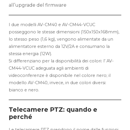
all’upgrade del firmware
I due modelli AV-CM40 e AV-CM44-VCUC
posseggono le stesse dimensioni (150x150x168mm),
lo stesso peso (1,6 kg), vengono alimentate da un
alimentatore esterno da 12V/2A e consumano la
stessa energia (12W).
Si differenziano per la disponibilità dei colori: l’ AV-
CM44-VCUC adeguata agli ambienti di
videoconferenze è disponibile nel colore nero; il
modello AV-CM40, invece, in due colori diversi:
bianco e nero.
Telecamere PTZ: quando e
perché
Le telecamere PTZ prendono il nome dalle funzioni