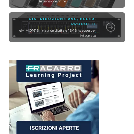
dimensioni mini
DISTRIBUZIONE AVC
,
ECLER
,
PRODOTTI
eMIMO1616, matrice digitale 16x16, webserver
integrato