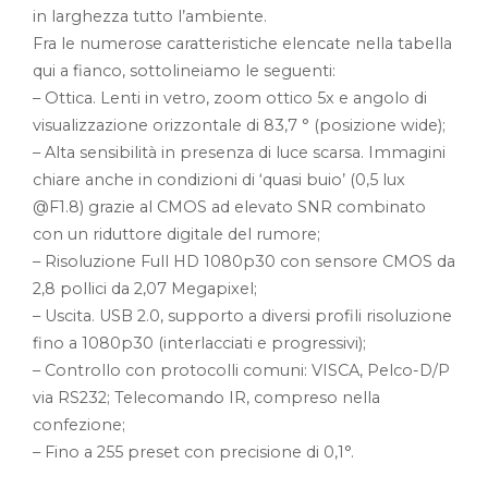
in larghezza tutto l’ambiente.
Fra le numerose caratteristiche elencate nella tabella
qui a fianco, sottolineiamo le seguenti:
– Ottica. Lenti in vetro, zoom ottico 5x e angolo di
visualizzazione orizzontale di 83,7 ° (posizione wide);
– Alta sensibilità in presenza di luce scarsa. Immagini
chiare anche in condizioni di ‘quasi buio’ (0,5 lux
@F1.8) grazie al CMOS ad elevato SNR combinato
con un riduttore digitale del rumore;
– Risoluzione Full HD 1080p30 con sensore CMOS da
2,8 pollici da 2,07 Megapixel;
– Uscita. USB 2.0, supporto a diversi profili risoluzione
fino a 1080p30 (interlacciati e progressivi);
– Controllo con protocolli comuni: VISCA, Pelco-D/P
via RS232; Telecomando IR, compreso nella
confezione;
– Fino a 255 preset con precisione di 0,1°.