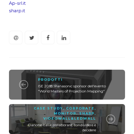
Ap-srl.it
sharp.it
PRODOTTI
ISE 2018: Panasonic sponsor dell'evento
"World Masters of Projection Mapping"
CASE STUDY
,
CORPORATE
,
MONITOR
,
SHARP
,
VIDEOWALL&LEDWALL
Danone Italia: collaborare, condividere e
decidere