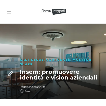
CASE STUDY
,
CORPORATE
,
MONITOR
,
SHARP
Insem: promuovere
identità e vision aziendali
Redazione
,
9 anni fa
6 min