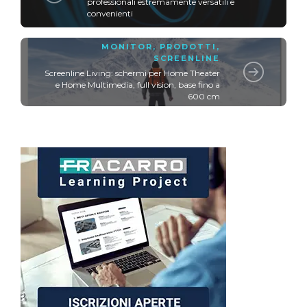
professionali estremamente versatili e
convenienti
MONITOR
,
PRODOTTI
,
SCREENLINE
Screenline Living: schermi per Home Theater
e Home Multimedia, full vision, base fino a
600 cm