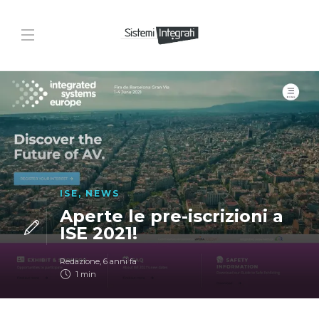
ISE
,
NEWS
Aperte le pre-iscrizioni a
ISE 2021!
Redazione
,
6 anni fa
1 min