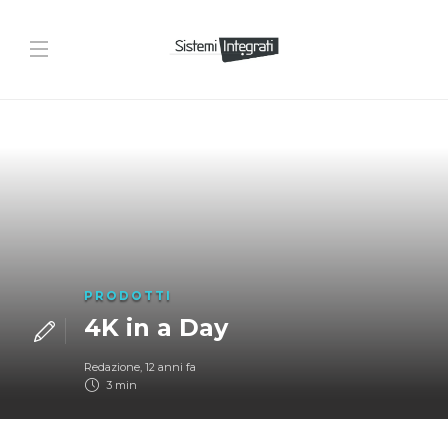
PRODOTTI
4K in a Day
Redazione
,
12 anni fa
3 min