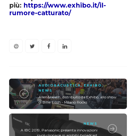
più:
https://www.exhibo.it/il-
rumore-catturato/
AUDIO&ACUSTICA
,
EXHIBO
,
NEWS
Allen&Heath, distribuito da Exhibo, allo show
di Billie Eilish - Milano Rocks
NEWS
A IBC 2019, Panasonic presenta innovazioni
rivoluzionarie in ambito broadcast