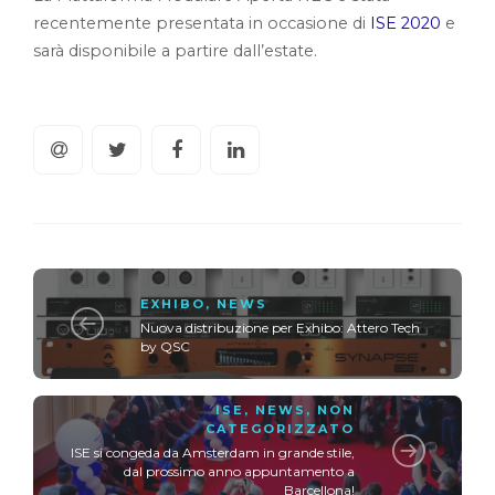
recentemente presentata in occasione di
ISE 2020
e
sarà disponibile a partire dall’estate.
EXHIBO
,
NEWS
Nuova distribuzione per Exhibo: Attero Tech
by QSC
ISE
,
NEWS
,
NON
CATEGORIZZATO
ISE si congeda da Amsterdam in grande stile,
dal prossimo anno appuntamento a
Barcellona!