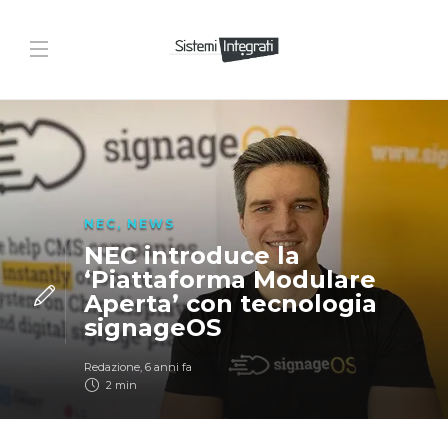
NEC
,
NEWS
NEC introduce la
‘Piattaforma Modulare
Aperta’ con tecnologia
signageOS
Redazione
,
6 anni fa
2 min