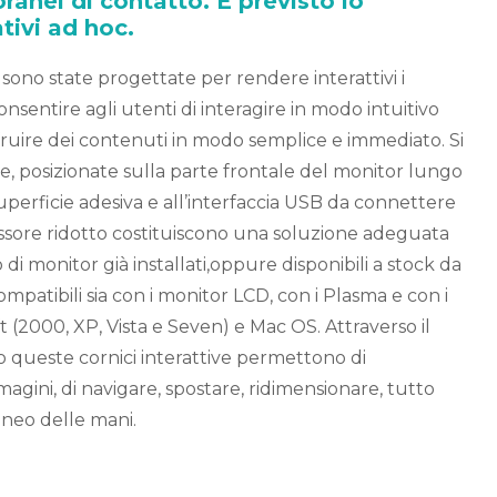
anei di contatto. È previsto lo
tivi ad hoc.
ono state progettate per rendere interattivi i
consentire agli utenti di interagire in modo intuitivo
di fruire dei contenuti in modo semplice e immediato. Si
, posizionate sulla parte frontale del monitor lungo
 superficie adesiva e all’interfaccia USB da connettere
pessore ridotto costituiscono una soluzione adeguata
di monitor già installati,oppure disponibili a stock da
patibili sia con i monitor LCD, con i Plasma e con i
ft (2000, XP, Vista e Seven) e Mac OS. Attraverso il
 queste cornici interattive permettono di
gini, di navigare, spostare, ridimensionare, tutto
neo delle mani.