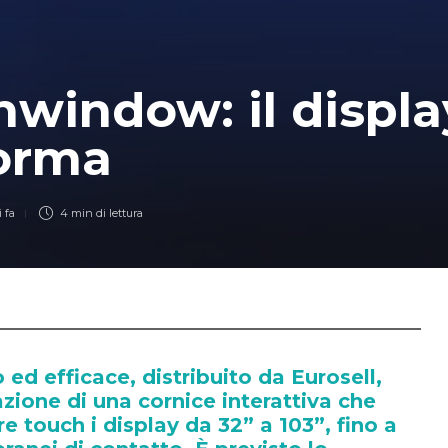
window: il displa
forma
 fa
4 min
di lettura
 ed efficace, distribuito da Eurosell,
azione di una cornice interattiva che
e touch i display da 32” a 103”, fino a