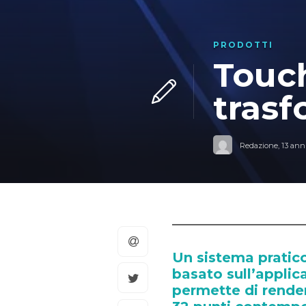
PRODOTTI
Touch
tras
Redazione
,
13 anni
Un sistema pratico
basato sull’applic
permette di render