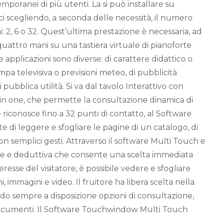
emporanei di più utenti. La si può installare su
ci scegliendo, a seconda delle necessità, il numero
 2, 6 o 32. Quest’ultima prestazione è necessaria, ad
uattro mani su una tastiera virtuale di pianoforte
Le applicazioni sono diverse: di carattere didattico o
pa televisiva o previsioni meteo, di pubblicità
pubblica utilità. Si va dal tavolo Interattivo con
in one, che permette la consultazione dinamica di
riconosce fino a 32 punti di contatto, al Software
e di leggere e sfogliare le pagine di un catalogo, di
con semplici gesti. Attraverso il software Multi Touch e
e e deduttiva che consente una scelta immediata
eresse del visitatore, è possibile vedere e sfogliare
i, immagini e video. Il fruitore ha libera scelta nella
ndo sempre a disposizione opzioni di consultazione,
ocumenti. Il Software Touchwindow Multi Touch