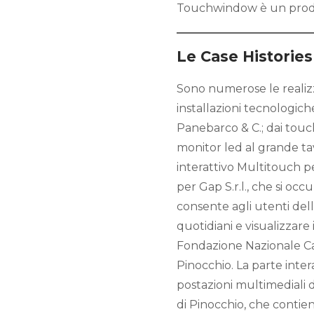
Touchwindow è un prodot
Le Case Histories
Sono numerose le realiz
installazioni tecnologic
Panebarco & C.; dai touch
monitor led al grande ta
interattivo Multitouch pe
per Gap S.r.l., che si occ
consente agli utenti del
quotidiani e visualizzare i
Fondazione Nazionale Carl
Pinocchio. La parte intera
postazioni multimediali d
di Pinocchio, che contiene