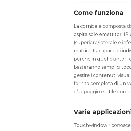
Come funziona
La cornice è composta da 
ospita solo emettitori IR 
(superiore/laterale e in
matrice IR capace di ind
perché in quel punto il d
basteranno semplici toc
gestire i contenuti visua
fornita completa di un v
d’appoggio e utile come 
Varie applicazion
Touchwindow riconosce i