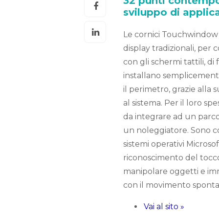
32 punti contempor
sviluppo di applica
Le cornici Touchwindow s
display tradizionali, per 
con gli schermi tattili, 
installano semplicemente
il perimetro, grazie alla
al sistema. Per il loro s
da integrare ad un parco 
un noleggiatore. Sono com
sistemi operativi Microso
riconoscimento del tocco
manipolare oggetti e imma
con il movimento sponta
Vai al sito »