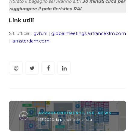
ritirato il bagaglio serviranno altri
30 minuti circa per
raggiungere il polo fieristico RAI
.
Link utili
Siti ufficiali:
gvb.nl
|
globalmeetings.airfranceklm.com
|
iamsterdam.com
APPROFONDIMENTI
,
ISE
,
NEWS
ISE 2020: la piantina della fiera