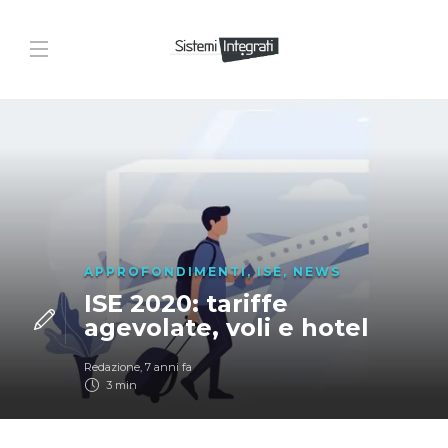
APPROFONDIMENTI
,
ISE
,
NEWS
ISE 2020: tariffe
agevolate, voli e hotel
Redazione
,
7 anni fa
3 min