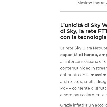
Maximo Ibarra, 
L’unicità di Sky 
di Sky, la rete F
con la tecnologi
La rete Sky Ultra Networ
capacità di banda, amp
all’interconnessione diret
contenuti video in strea
abbonati con la
massima 
architettura snella diseg
PoP – consente di sfrutt
essere particolarmente e
Grazie infatti
a un accor