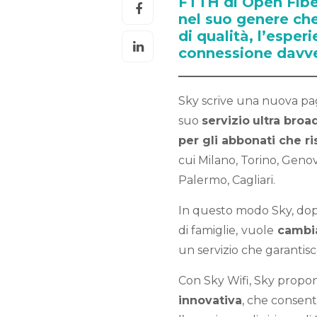
FTTH di Open Fiber
nel suo genere che
di qualità, l’esper
connessione davve
Sky scrive una nuova pagi
suo
servizio
ultra broa
per gli abbonati che ri
cui Milano, Torino, Genov
Palermo, Cagliari.
In questo modo Sky, dopo
di famiglie,
vuole
cambia
un servizio che garantis
Con Sky Wifi, Sky prop
innovativa
, che consent