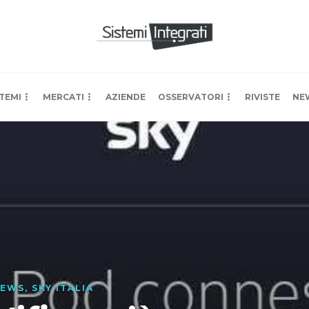
TEMI
MERCATI
AZIENDE
OSSERVATORI
RIVISTE
NE
EWS
,
SKY ITALIA