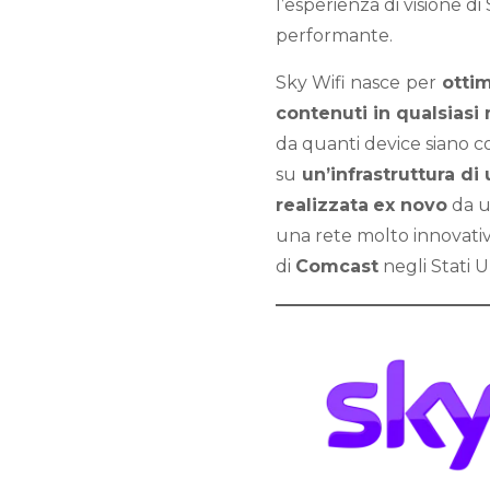
l’esperienza di visione d
performante.
Sky Wifi nasce
per
ottim
contenuti in qualsias
da quanti device siano
su
un’infrastruttura di
realizzata
ex novo
da u
una rete molto innovati
di
Comcast
negli Stati U