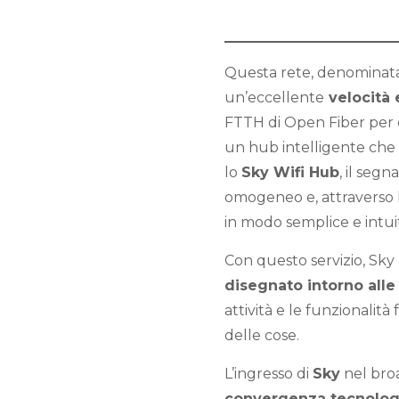
Questa rete, denomina
un’eccellente
velocità e
FTTH di Open Fiber per e
un hub intelligente che 
lo
Sky Wifi Hub
, il segn
omogeneo e, attraverso l
in modo semplice e intuit
Con questo servizio, Sk
disegnato intorno alle
attività e le funzionalit
delle cose.
L’ingresso di
Sky
nel br
convergenza tecnologi