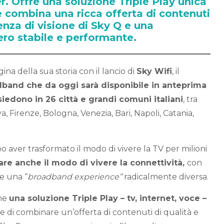
. Offre una soluzione Triple Play unica
 combina una ricca offerta di contenuti
ienza di visione di Sky Q e una
ro stabile e performante.
na della sua storia con il lancio di
Sky Wifi
, il
dband che da oggi sarà disponibile in anteprima
siedono in 26 città e grandi comuni italiani
, tra
a, Firenze, Bologna, Venezia, Bari, Napoli, Catania,
 aver trasformato il modo di vivere la TV per milioni
re anche il modo di vivere la connettività,
con
ce una “
broadband experience”
radicalmente diversa.
one
una soluzione Triple Play – tv, internet, voce –
e di combinare un’offerta di contenuti di qualità e