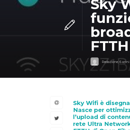
Sky W
funzi
broad
FTTH 
Redazione
,
6 anni
Sky Wifi è disegna
Nasce per ottimizz
l’upload di conten
rete Ultra Network 