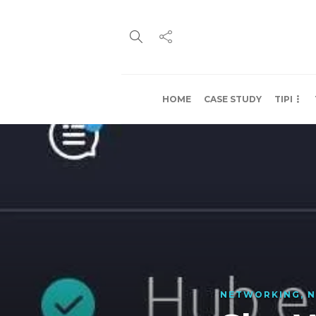
HOME
CASE STUDY
TIPI
NETWORKING
,
N