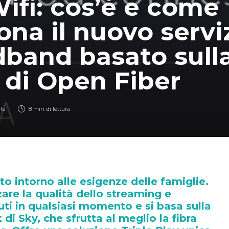
ifi: cos’è e come
ona il nuovo serviz
band basato sulla
di Open Fiber
 fa
8 min
di lettura
to intorno alle esigenze delle famiglie.
are la qualità dello streaming e
uti in qualsiasi momento e si basa sulla
di Sky, che sfrutta al meglio la fibra