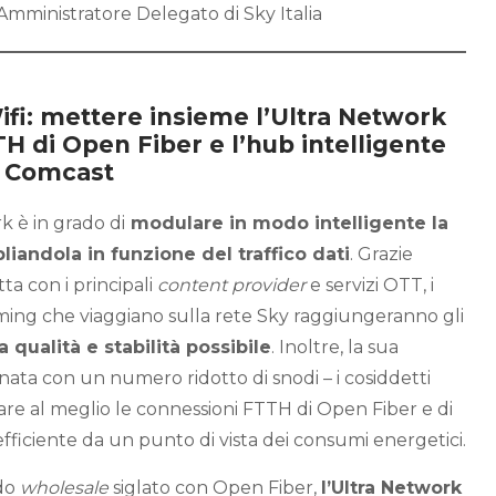
Amministratore Delegato di Sky Italia
Wifi: mettere insieme l’Ultra Network
TTH di Open Fiber e l’hub intelligente
a Comcast
k è in grado di
modulare in modo intelligente la
liandola in funzione del traffico dati
. Grazie
ta con i principali
content provider
e servizi OTT, i
ming che viaggiano sulla rete Sky raggiungeranno gli
qualità e stabilità possibile
. Inoltre, la sua
nata con un numero ridotto di snodi – i cosiddetti
are al meglio le connessioni FTTH di Open Fiber e di
fficiente da un punto di vista dei consumi energetici.
do
wholesale
siglato con Open Fiber,
l’Ultra Network