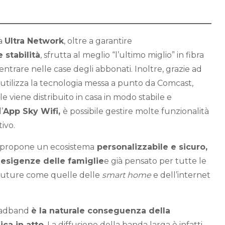
ta
Ultra Network
, oltre a garantire
 stabilità
, sfrutta al meglio “l’ultimo miglio” in fibra
ntrare nelle case degli abbonati. Inoltre, grazie ad
utilizza la tecnologia messa a punto da Comcast,
ale viene distribuito in casa in modo stabile e
’
App Sky Wifi,
è possibile gestire molte funzionalità
ivo.
y propone un ecosistema
personalizzabile e sicuro,
 esigenze delle famiglie
e già pensato per tutte le
à future come quelle delle
smart home
e dell’internet
oadband
è la naturale conseguenza della
ca in atto
. La diffusione della banda larga è infatti