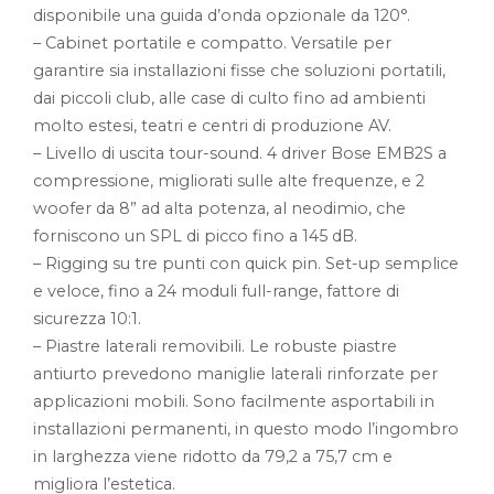
disponibile una guida d’onda opzionale da 120°.
– Cabinet portatile e compatto. Versatile per
garantire sia installazioni fisse che soluzioni portatili,
dai piccoli club, alle case di culto fino ad ambienti
molto estesi, teatri e centri di produzione AV.
– Livello di uscita tour-sound. 4 driver Bose EMB2S a
compressione, migliorati sulle alte frequenze, e 2
woofer da 8” ad alta potenza, al neodimio, che
forniscono un SPL di picco fino a 145 dB.
– Rigging su tre punti con quick pin. Set-up semplice
e veloce, fino a 24 moduli full-range, fattore di
sicurezza 10:1.
– Piastre laterali removibili. Le robuste piastre
antiurto prevedono maniglie laterali rinforzate per
applicazioni mobili. Sono facilmente asportabili in
installazioni permanenti, in questo modo l’ingombro
in larghezza viene ridotto da 79,2 a 75,7 cm e
migliora l’estetica.