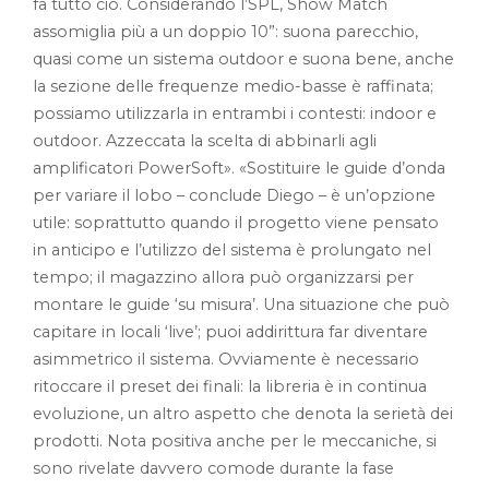
fa tutto ciò. Considerando l’SPL, Show Match
assomiglia più a un doppio 10”: suona parecchio,
quasi come un sistema outdoor e suona bene, anche
la sezione delle frequenze medio-basse è raffinata;
possiamo utilizzarla in entrambi i contesti: indoor e
outdoor. Azzeccata la scelta di abbinarli agli
amplificatori PowerSoft». «Sostituire le guide d’onda
per variare il lobo – conclude Diego – è un’opzione
utile: soprattutto quando il progetto viene pensato
in anticipo e l’utilizzo del sistema è prolungato nel
tempo; il magazzino allora può organizzarsi per
montare le guide ‘su misura’. Una situazione che può
capitare in locali ‘live’; puoi addirittura far diventare
asimmetrico il sistema. Ovviamente è necessario
ritoccare il preset dei finali: la libreria è in continua
evoluzione, un altro aspetto che denota la serietà dei
prodotti. Nota positiva anche per le meccaniche, si
sono rivelate davvero comode durante la fase