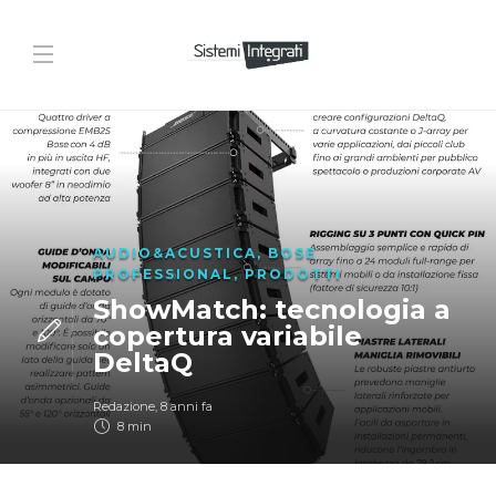
AUDIO&ACUSTICA
,
BOSE
PROFESSIONAL
,
PRODOTTI
ShowMatch: tecnologia a
copertura variabile
DeltaQ
Redazione
,
8 anni fa
8 min