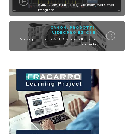
eMIMO1616, matrice digitale 16x16, webserver
integrato
CANON
,
PRODOTTI
,
VIDEOPROIEZIONE
Nuova piattaforma XEED: sei modelli, laser e
lampada