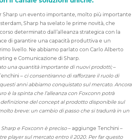
on il canale soluzioni uniche.
r Sharp un evento importante, molto più importante
 Amsterdam, Sharp ha svelato le prime novità, che
orso determinato dall’alleanza strategica con la
ce di garantire una capacità produttiva e un
primo livello. Ne abbiamo parlato con Carlo Alberto
keting e Comunicazione di Sharp.
o una quantità importante di nuovi prodotti;
–
Tenchini –
ci consentiranno di rafforzare il ruolo di
 questi anni abbiamo conquistato sul mercato. Ancora
uro è la spinta che l’alleanza con Foxconn potrà
definizione del concept al prodotto disponibile sul
 molto breve: un cambio di passo che si tradurrà in un
da Sharp e Foxconn è preciso
– aggiunge Tenchini –
tre player sul mercato entro il 2020. Per far questo