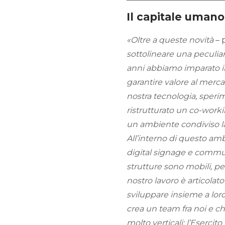
Il capitale umano
«Oltre a queste novità
– 
sottolineare una peculiari
anni abbiamo imparato ins
garantire valore al mercat
nostra tecnologia, speri
ristrutturato un co-work
un ambiente condiviso lav
All’interno di questo amb
digital signage e commu
strutture sono mobili, per
nostro lavoro è articolato
sviluppare insieme a loro 
crea un team fra noi e ch
molto verticali: l’Esercito