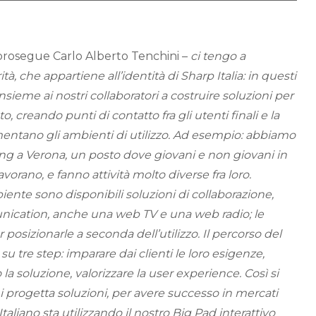
prosegue Carlo Alberto Tenchini –
ci tengo a
tà, che appartiene all’identità di Sharp Italia: in questi
ieme ai nostri collaboratori a costruire soluzioni per
o, creando punti di contatto fra gli utenti finali e la
mentano gli ambienti di utilizzo. Ad esempio: abbiamo
ing a Verona, un posto dove giovani e non giovani in
orano, e fanno attività molto diverse fra loro.
iente sono disponibili soluzioni di collaborazione,
nication, anche una web TV e una web radio; le
 posizionarle a seconda dell’utilizzo. Il percorso del
 su tre step: imparare dai clienti le loro esigenze,
la soluzione, valorizzare la user experience. Così si
i progetta soluzioni, per avere successo in mercati
 Italiano sta utilizzando il nostro Big Pad interattivo