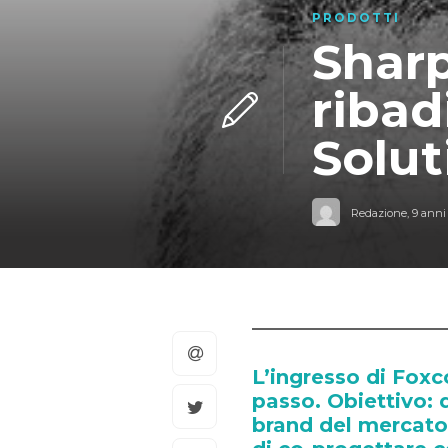
PRODOTTI
Sharp
ribad
Solut
Redazione
,
9 anni
L’ingresso di Fox
passo. Obiettivo: 
brand del mercato,