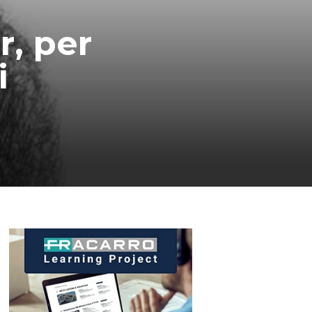
r, per
i