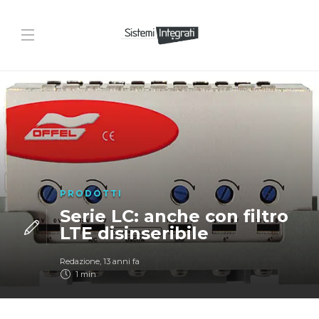
PRODOTTI
Serie LC: anche con filtro
LTE disinseribile
Redazione
,
13 anni fa
1 min