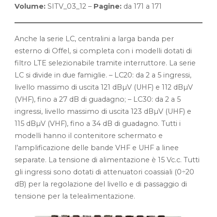
Volume:
SITV_03_12 –
Pagine:
da 171 a 171
Anche la serie LC, centralini a larga banda per
esterno di Offel, si completa con i modelli dotati di
filtro LTE selezionabile tramite interruttore. La serie
LC si divide in due famiglie. – LC20: da 2 a 5 ingressi,
livello massimo di uscita 121 dBµV (UHF) e 112 dBµV
(VHF), fino a 27 dB di guadagno; – LC30: da 2 a 5
ingressi, livello massimo di uscita 123 dBµV (UHF) e
115 dBµV (VHF), fino a 34 dB di guadagno. Tutti i
modelli hanno il contenitore schermato e
l’amplificazione delle bande VHF e UHF a linee
separate. La tensione di alimentazione è 15 Vc.c. Tutti
gli ingressi sono dotati di attenuatori coassiali (0÷20
dB) per la regolazione del livello e di passaggio di
tensione per la telealimentazione.