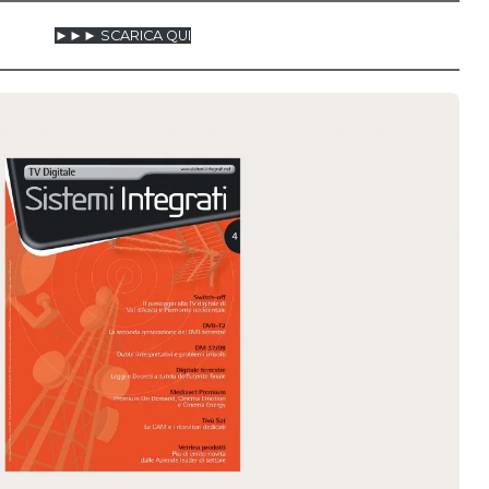
►►► SCARICA QUI