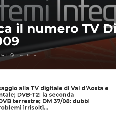
ca il numero TV Di
009
 fa
1 min
di lettura
saggio alla TV digitale di Val d’Aosta e
tale; DVB-T2: la seconda
DVB terrestre; DM 37/08: dubbi
roblemi irrisolti…