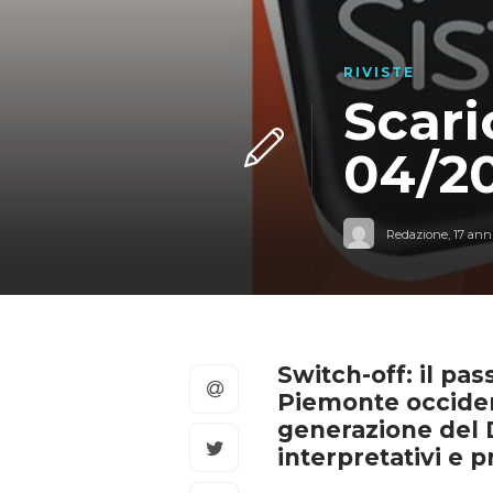
RIVISTE
Scari
04/2
Redazione
,
17 anni
Switch-off: il pas
Piemonte occiden
generazione del 
interpretativi e p