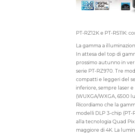
PT-RZ12K e PT-RS11K: co
La gamma a illuminazione
In attesa del top di gam
prossimo autunno in ve
serie PT-RZ970. Tre mode
compatti e leggeri del se
inferiore, sempre laser
(WUXGA/WXGA, 6500 lum
Ricordiamo che la gamm
modelli DLP 3-chip (PT-R
alla tecnologia Quad Pix
maggiore di 4K. La lumino