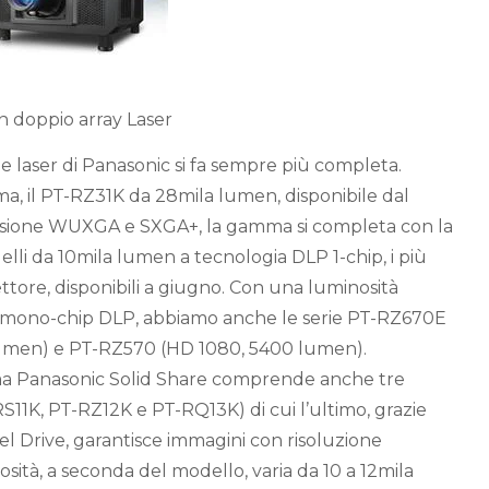
n doppio array Laser
 laser di Panasonic si fa sempre più completa.
ma, il PT-RZ31K da 28mila lumen, disponibile dal
rsione WUXGA e SXGA+, la gamma si completa con la
lli da 10mila lumen a tecnologia DLP 1-chip, i più
ttore, disponibili a giugno. Con una luminosità
 e mono-chip DLP, abbiamo anche le serie PT-RZ670E
en) e PT-RZ570 (HD 1080, 5400 lumen).
a Panasonic Solid Share comprende anche tre
S11K, PT-RZ12K e PT-RQ13K) di cui l’ultimo, grazie
el Drive, garantisce immagini con risoluzione
sità, a seconda del modello, varia da 10 a 12mila