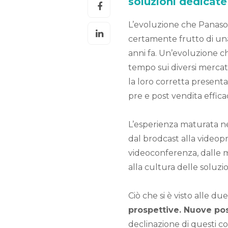
soluzioni dedicat
L’evoluzione che Panason
certamente frutto di una 
anni fa. Un’evoluzione c
tempo sui diversi mercati
la loro corretta present
pre e post vendita effica
L’esperienza maturata ne
dal brodcast alla videopr
videoconferenza, dalle mu
alla cultura delle soluzi
Ciò che si è visto alle d
prospettive. Nuove poss
declinazione di questi co