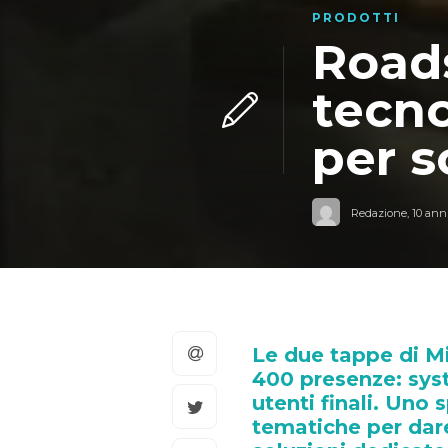
PRODOTTI
Road
tecno
per s
Redazione
,
10 anni
Le due tappe di M
400 presenze: syst
utenti finali. Uno 
tematiche per dar