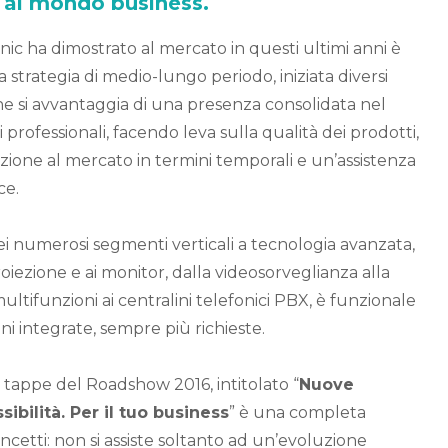
e al mondo business.
ic ha dimostrato al mercato in questi ultimi anni è
strategia di medio-lungo periodo, iniziata diversi
he si avvantaggia di una presenza consolidata nel
 professionali, facendo leva sulla qualità dei prodotti,
azione al mercato in termini temporali e un’assistenza
ce.
i numerosi segmenti verticali a tecnologia avanzata,
oiezione e ai monitor, dalla videosorveglianza alla
ltifunzioni ai centralini telefonici PBX, è funzionale
oni integrate, sempre più richieste.
ue tappe del Roadshow 2016, intitolato “
Nuove
ibilità. Per il tuo business
” è una completa
ncetti: non si assiste soltanto ad un’evoluzione