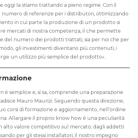
e oggi la stiamo trattando a pieno regime. Con il
 numero di referenze per i distributori, ottimizzando
mento in cui parte la produzione di un prodotto si
i tre mercati di nostra competenza, il che permette
 del numero dei prodotti trattati, sia per noi che per
o modo, gli investimenti diventano più contenuti, i
erge un utilizzo più semplice del prodotto».
ormazione
n è semplice e, si sa, comprende una preparazione
ibadisce Mauro Maurizi. Seguendo questa direzione,
nuo corsi di formazione e aggiornamento, nell’ordine
ana. Allargare il proprio know how è una peculiarità
 alto valore competitivo sul mercato; dagli addetti
assando per gli stessi installatori, il nostro impegno