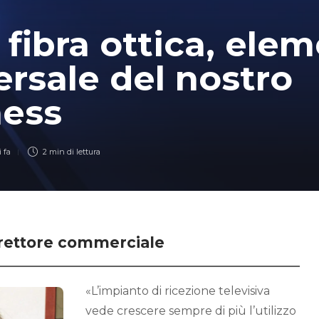
: fibra ottica, ele
ersale del nostro
ness
 fa
2 min
di lettura
irettore commerciale
«L’impianto di ricezione televisiva
vede crescere sempre di più l’utilizzo