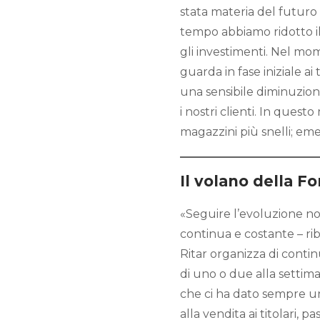
stata materia del futuro 
tempo abbiamo ridotto il
gli investimenti. Nel mo
guarda in fase iniziale a
una sensibile diminuzione
i nostri clienti. In quest
magazzini più snelli; em
Il volano della F
«Seguire l’evoluzione no
continua e costante – r
Ritar organizza di conti
di uno o due alla settim
che ci ha dato sempre un
alla vendita ai titolari, p