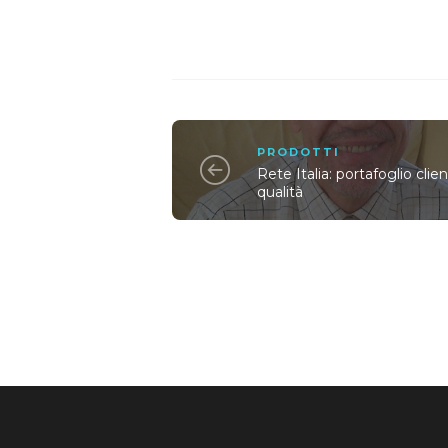
PRODOTTI
Rete Italia: portafoglio clien
qualità