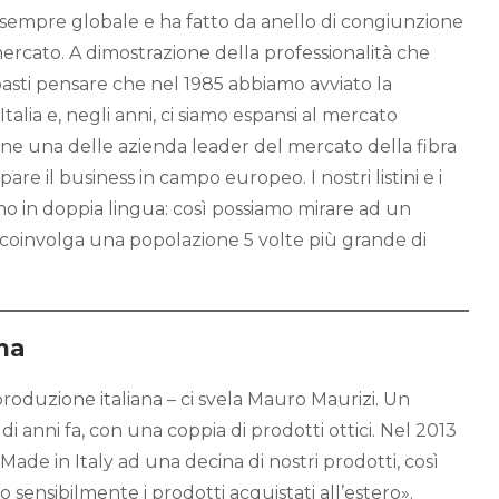
 sempre globale e ha fatto da anello di congiunzione
mercato. A dimostrazione della professionalità che
basti pensare che nel 1985 abbiamo avviato la
talia e, negli anni, ci siamo espansi al mercato
rne una delle azienda leader del mercato della fibra
pare il business in campo europeo. I nostri listini e i
sono in doppia lingua: così possiamo mirare ad un
coinvolga una popolazione 5 volte più grande di
na
roduzione italiana – ci svela Mauro Maurizi. Un
di anni fa, con una coppia di prodotti ottici. Nel 2013
Made in Italy ad una decina di nostri prodotti, così
ensibilmente i prodotti acquistati all’estero».