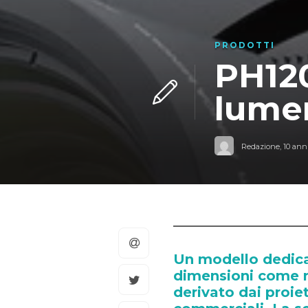
PRODOTTI
PH120
lume
Redazione
,
10 anni
Un modello dedicat
dimensioni come m
derivato dai proiet