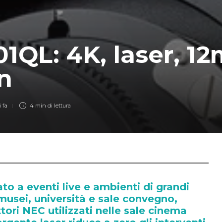
1QL: 4K, laser, 12
n
 fa
4 min
di lettura
o a eventi live e ambienti di grandi
usei, università e sale convegno,
tori NEC utilizzati nelle sale cinema