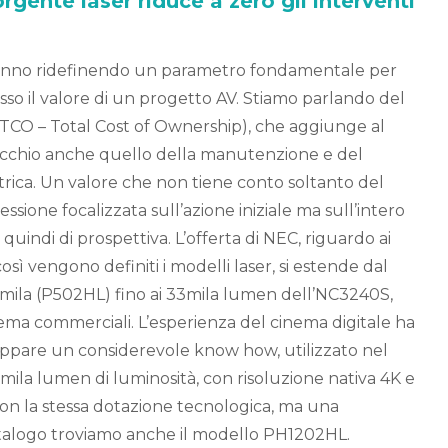
rgente laser riduce a zero gli interventi
 stanno ridefinendo un parametro fondamentale per
so il valore di un progetto AV. Stiamo parlando del
 (TCO – Total Cost of Ownership), che aggiunge al
recchio anche quello della manutenzione e del
rica. Un valore che non tiene conto soltanto del
lessione focalizzata sull’azione iniziale ma sull’intero
, quindi di prospettiva. L’offerta di NEC, riguardo ai
 così vengono definiti i modelli laser, si estende dal
5mila (P502HL) fino ai 33mila lumen dell’NC3240S,
nema commerciali. L’esperienza del cinema digitale ha
uppare un considerevole know how, utilizzato nel
la lumen di luminosità, con risoluzione nativa 4K e
on la stessa dotazione tecnologica, ma una
atalogo troviamo anche il modello PH1202HL.