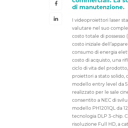
commerciali. La so
di manutenzione.
I videoproiettori laser
valutare nel suo comples
costo totale di possesso
costo iniziale dell’appa
consumo di energia elett
costo di acquisto, una rif
ciclo di vita del prodotto
proiettori a stato solido,
modello entry level da 
realizzato per le sale ci
consentito a NEC di svil
modello PH1201QL da 12mi
tecnologia DLP 3-chip. C
risoluzione Full HD, a c