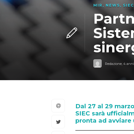
MIR
,
NEWS
,
SIEC
Partn
Siste
siner
Redazione
,
4 anni
Dal 27 al 29 marzo 
SIEC sarà ufficial
pronta ad avviare 