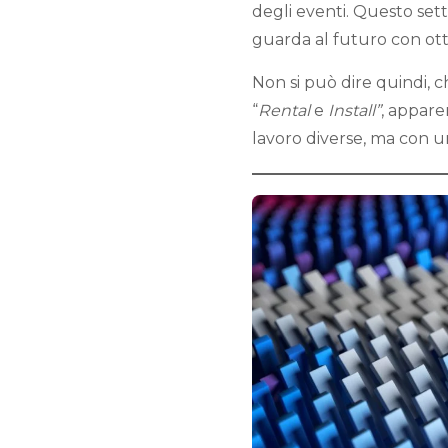
degli eventi. Questo set
guarda al futuro con ot
Non si può dire quindi, c
“
Rental
e
Install”
, appare
lavoro diverse, ma con