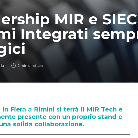
ership MIR e SIEC:
mi Integrati semp
gici
 fa
2 min
di lettura
in Fiera a Rimini si terrà il MIR Tech e
mente presente con un proprio stand e
una solida collaborazione.