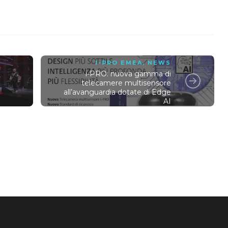
I-PRO EMEA
,
NEWS
i-PRO: nuova gamma di
telecamere multisensore
all’avanguardia dotate di Edge
AI