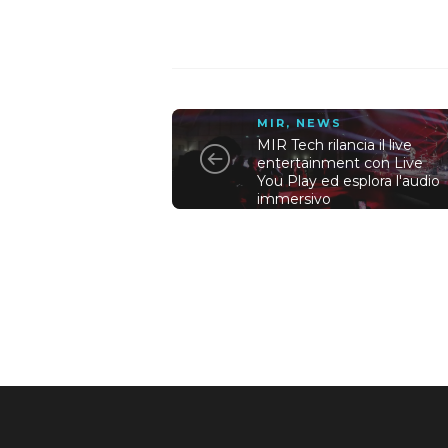
MIR
,
NEWS
MIR Tech rilancia il live
entertainment con Live
You Play ed esplora l'audio
immersivo