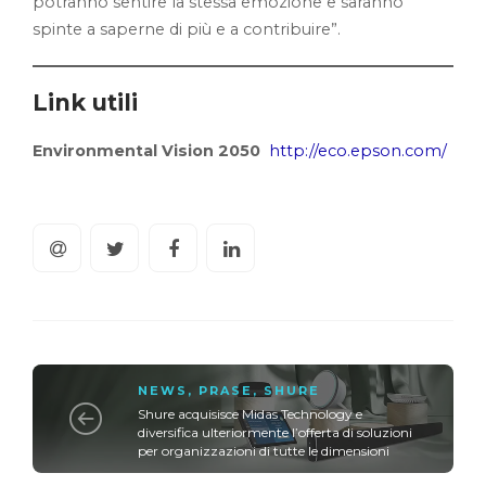
potranno sentire la stessa emozione e saranno
spinte a saperne di più e a contribuire”.
Link utili
Environmental Vision 2050
http://eco.epson.com/
NEWS
,
PRASE
,
SHURE
Shure acquisisce Midas Technology e
diversifica ulteriormente l’offerta di soluzioni
per organizzazioni di tutte le dimensioni