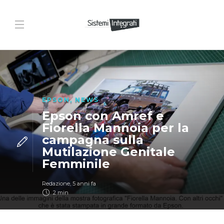
EPSON
,
NEWS
Epson con Amref e
Fiorella Mannoia per la
campagna sulla
Mutilazione Genitale
Femminile
Redazione
,
5 anni fa
2 min