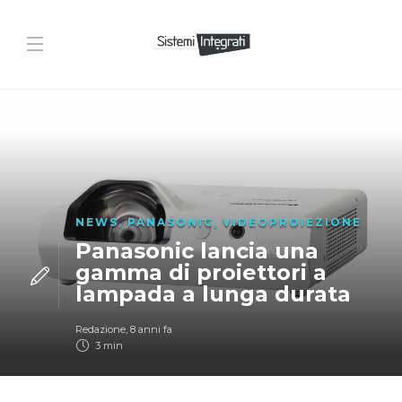
NEWS
,
PANASONIC
,
VIDEOPROIEZIONE
Panasonic lancia una
gamma di proiettori a
lampada a lunga durata
Redazione
,
8 anni fa
3 min