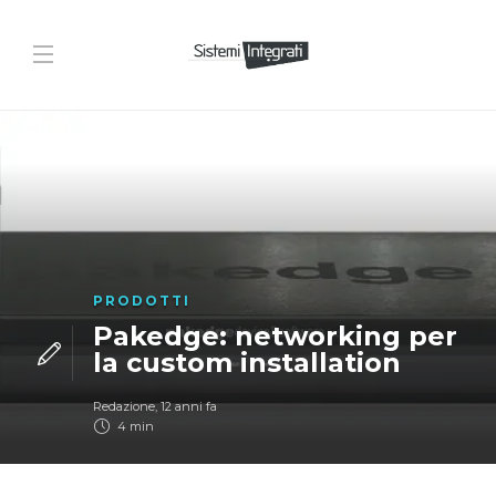
PRODOTTI
Pakedge: networking per
la custom installation
Redazione
,
12 anni fa
4 min