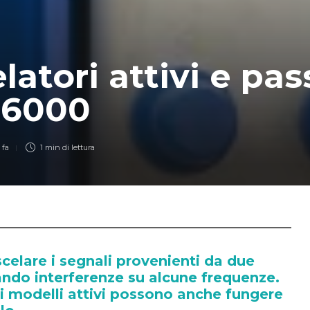
latori attivi e pass
 6000
 fa
1 min
di lettura
elare i segnali provenienti da due
ndo interferenze su alcune frequenze.
i i modelli attivi possono anche fungere