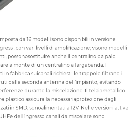
omposta da 16 modelli:sono disponibili in versione
ngressi, con vari livelli di amplificazione; visono modelli
ianti, possonosostituire anche il centralino da palo.
are a monte di un centralino a largabanda. I
in fabbrica suicanali richiesti: le trappole filtrano i
uti dalla seconda antenna dell’impianto, evitando
terferenze durante la miscelazione. Il telaiometallico
re plastico assicura la necessariaprotezione dagli
zati in SMD, sonoalimentati a 12V. Nelle versioni attive
 UHFe dell’ingresso canali da miscelare sono