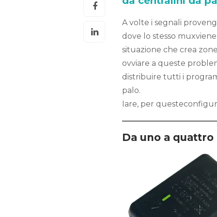
da centralini da pa
A volte i segnali proven
dove lo stesso muxviene 
situazione che crea zon
ovviare a queste problem
distribuire tutti i pro
palo.
Iare, per questeconfigura
Da uno a quattro 