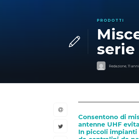
PRODOTTI
Misce
serie
Redazione
,
11 anni
Consentono di misc
antenne UHF evita
In piccoli impiant