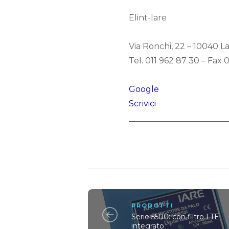
Elint-Iare
Via Ronchi, 22 – 10040 L
Tel. 011 962 87 30 – Fax 
Google
Scrivici
PRODOTTI
Serie 5500: con filtro LTE
integrato