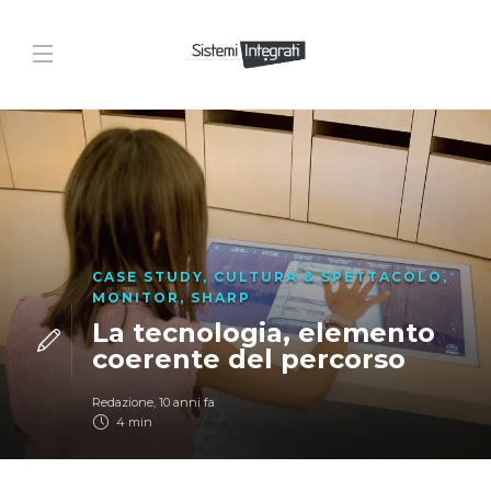
CASE STUDY
,
CULTURA & SPETTACOLO
,
MONITOR
,
SHARP
La tecnologia, elemento
coerente del percorso
Redazione
,
10 anni fa
4 min