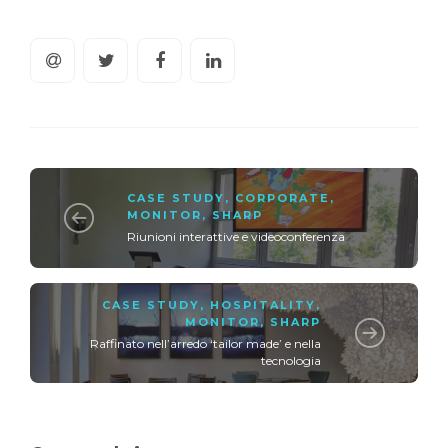
CASE STUDY
,
CORPORATE
,
MONITOR
,
SHARP
Riunioni interattive e videoconferenza
CASE STUDY
,
HOSPITALITY
,
MONITOR
,
SHARP
Raffinato nell’arredo ‘tailor made’ e nella
tecnologia