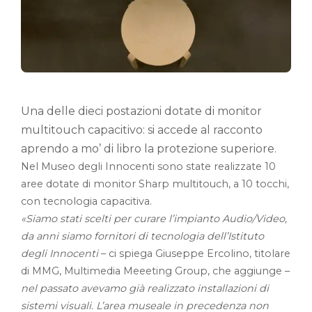
Una delle dieci postazioni dotate di monitor
multitouch capacitivo: si accede al racconto
aprendo a mo’ di libro la protezione superiore.
Nel Museo degli Innocenti sono state realizzate 10
aree dotate di monitor Sharp multitouch, a 10 tocchi,
con tecnologia capacitiva.
«Siamo stati scelti per curare l’impianto Audio/Video,
da anni siamo fornitori di tecnologia dell’Istituto
degli Innocenti
– ci spiega Giuseppe Ercolino, titolare
di MMG, Multimedia Meeeting Group, che aggiunge –
nel passato avevamo già realizzato installazioni di
sistemi visuali. L’area museale in precedenza non