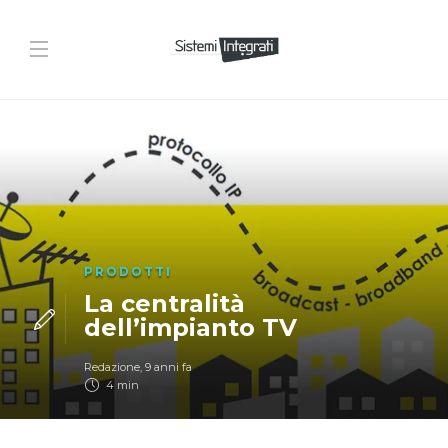
PRODOTTI
La centralità
dell’impianto TV
Redazione
,
9 anni fa
4 min