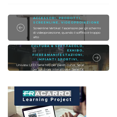
ACCESSORI
,
PRODOTTI
,
SCREENLINE
,
VIDEOPROIEZIONE
Screenline Vertikal: l’ascensore per gli schermi
di videoproiezione, quando il soffitto è troppo
alto
AEROPORTI
,
BROADCAST
,
CULTURA & SPETTACOLO
,
EXHIBO
,
FIERE&MANIFESTAZIONI
,
IMPIANTI SPORTIVI
, ...
Uniview LED: Serie NIC per pareti curve, Serie
I per soluzioni interattive e Serie EX
ultrasottile