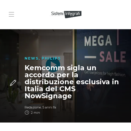
NEWS
,
PHILIPS
Kemcomm sigla un
accordo per la
distribuzione esclusiva in
Italia del CMS
NowSignage
Redazione
,
5 anni fa
2 min