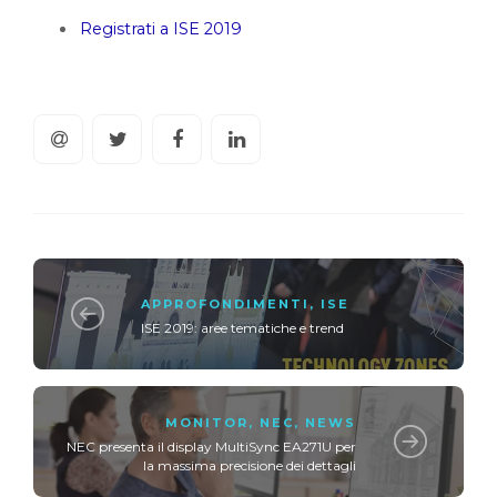
Registrati a ISE 2019
APPROFONDIMENTI
,
ISE
ISE 2019: aree tematiche e trend
MONITOR
,
NEC
,
NEWS
NEC presenta il display MultiSync EA271U per
la massima precisione dei dettagli