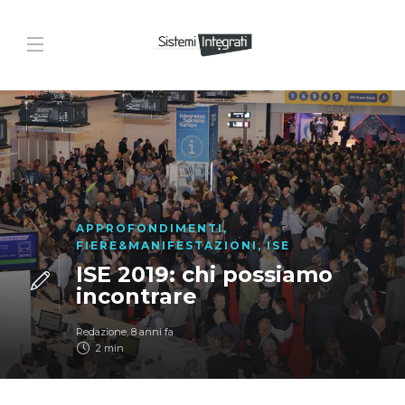
APPROFONDIMENTI
,
FIERE&MANIFESTAZIONI
,
ISE
ISE 2019: chi possiamo
incontrare
Redazione
,
8 anni fa
2 min