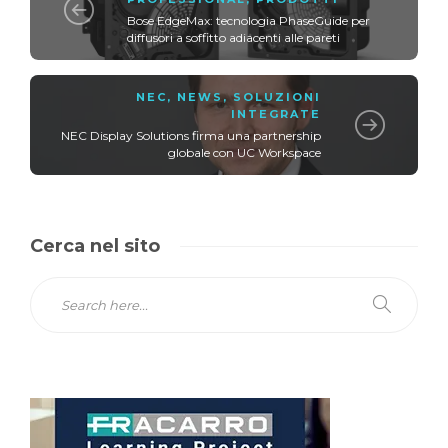
Bose EdgeMax: tecnologia PhaseGuide per
diffusori a soffitto adiacenti alle pareti
NEC
,
NEWS
,
SOLUZIONI
INTEGRATE
NEC Display Solutions firma una partnership
globale con UC Workspace
Cerca nel sito