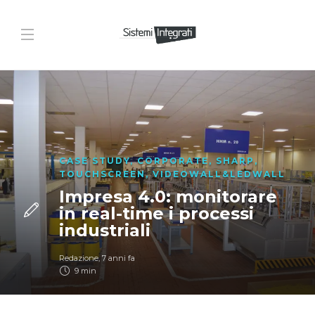
CASE STUDY
,
CORPORATE
,
SHARP
,
TOUCHSCREEN
,
VIDEOWALL&LEDWALL
Impresa 4.0: monitorare
in real-time i processi
industriali
Redazione
,
7 anni fa
9 min